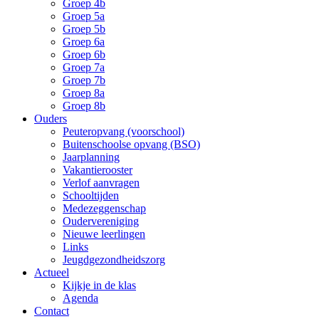
Groep 4b
Groep 5a
Groep 5b
Groep 6a
Groep 6b
Groep 7a
Groep 7b
Groep 8a
Groep 8b
Ouders
Peuteropvang (voorschool)
Buitenschoolse opvang (BSO)
Jaarplanning
Vakantierooster
Verlof aanvragen
Schooltijden
Medezeggenschap
Oudervereniging
Nieuwe leerlingen
Links
Jeugdgezondheidszorg
Actueel
Kijkje in de klas
Agenda
Contact