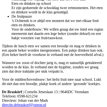
Eten en drinken op school
Er zijn gedurende de schooldag twee eetmomenten. Het eten
en drinken wordt in de klas genuttigd.
De fruitpauze
’s Ochtends is er altijd een moment dat we met elkaar fruit
eten en drinken.
Voor de onderbouw: We willen graag dat uw kind een rugtas
meeneemt met daarin een lege beker (zonder deksel) en een
bakje voorzien van fruit/rauwkost.
Tijdens de lunch eten we samen een broodje en mag er drinken in
een aparte beker worden meegenomen. Een pakje drinken kan ook.
(Een beker heeft de voorkeur in verband met de hoeveelheid afval.)
Wanneer uw zoon of dochter jarig is, mag er natuurlijk getrakteerd
worden in de klas. In verband met de hygiëne, zouden we graag
zien dat deze traktatie per stuk verpakt is.
Voor de midden/bovenbouw: het liefst fruit mee naar school. Lukt
dit niet dan een broodje, plakje koek of andere ‘gezonde’ koekjes.
De Braskörf
| Cornelis Jetseslaan 13 | 9646DC Veendam
Telefoon: 0598-621234
Directeur: Johan van der Mark
directie.debraskorf@opron.nl