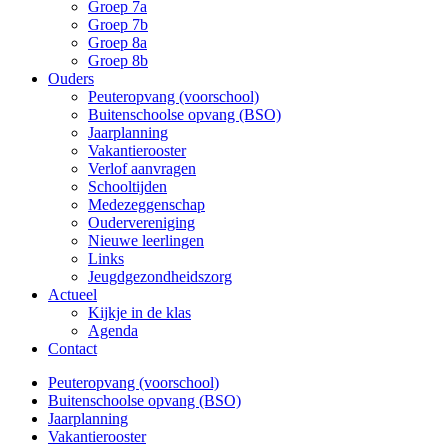
Groep 7a
Groep 7b
Groep 8a
Groep 8b
Ouders
Peuteropvang (voorschool)
Buitenschoolse opvang (BSO)
Jaarplanning
Vakantierooster
Verlof aanvragen
Schooltijden
Medezeggenschap
Oudervereniging
Nieuwe leerlingen
Links
Jeugdgezondheidszorg
Actueel
Kijkje in de klas
Agenda
Contact
Peuteropvang (voorschool)
Buitenschoolse opvang (BSO)
Jaarplanning
Vakantierooster