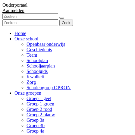
Ouderportaal
Aanmelden
Zoek
Home
Onze school
Openbaar onderwijs
Geschiedenis
Team
Schoolplan
Schooljaarplan
Schoolgids
Kwaliteit
Zorg
Scholengroep OPRON
Onze groepen
Groep 1 geel
Groep 1 groen
Groep 2 rood
Groep 2 blauw
Groep 3a
Groep 3b
Groep 4a