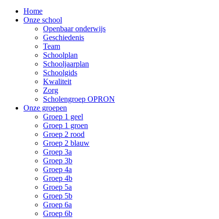
Home
Onze school
Openbaar onderwijs
Geschiedenis
Team
Schoolplan
Schooljaarplan
Schoolgids
Kwaliteit
Zorg
Scholengroep OPRON
Onze groepen
Groep 1 geel
Groep 1 groen
Groep 2 rood
Groep 2 blauw
Groep 3a
Groep 3b
Groep 4a
Groep 4b
Groep 5a
Groep 5b
Groep 6a
Groep 6b