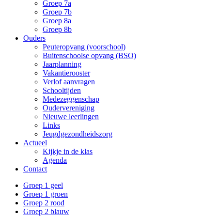
Groep 7a
Groep 7b
Groep 8a
Groep 8b
Ouders
Peuteropvang (voorschool)
Buitenschoolse opvang (BSO)
Jaarplanning
Vakantierooster
Verlof aanvragen
Schooltijden
Medezeggenschap
Oudervereniging
Nieuwe leerlingen
Links
Jeugdgezondheidszorg
Actueel
Kijkje in de klas
Agenda
Contact
Groep 1 geel
Groep 1 groen
Groep 2 rood
Groep 2 blauw