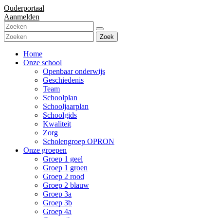
Ouderportaal
Aanmelden
Zoek
Home
Onze school
Openbaar onderwijs
Geschiedenis
Team
Schoolplan
Schooljaarplan
Schoolgids
Kwaliteit
Zorg
Scholengroep OPRON
Onze groepen
Groep 1 geel
Groep 1 groen
Groep 2 rood
Groep 2 blauw
Groep 3a
Groep 3b
Groep 4a