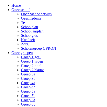
Home
Onze school
Openbaar onderwijs
Geschiedenis
Team
Schoolplan
Schooljaarplan
Schoolgids
Kwaliteit
Zorg
Scholengroep OPRON
Onze groepen
Groep 1 geel
Groep 1 groen
Groep 2 rood
Groep 2 blauw
Groep 3a
Groep 3b
Groep 4a
Groep 4b
Groep 5a
Groep 5b
Groep 6a
Groep 6b