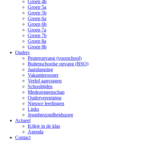
Groep 4b
Groep 5a
Groep 5b
Groep 6a
Groep 6b
Groep 7a
Groep 7b
Groep 8a
Groep 8b
Ouders
Peuteropvang (voorschool)
Buitenschoolse opvang (BSO)
Jaarplanning
Vakantierooster
Verlof aanvragen
Schooltijden
Medezeggenschap
Oudervereniging
Nieuwe leerlingen
Links
Jeugdgezondheidszorg
Actueel
Kijkje in de klas
Agenda
Contact