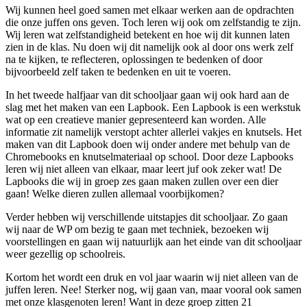
Wij kunnen heel goed samen met elkaar werken aan de opdrachten
die onze juffen ons geven. Toch leren wij ook om zelfstandig te zijn.
Wij leren wat zelfstandigheid betekent en hoe wij dit kunnen laten
zien in de klas. Nu doen wij dit namelijk ook al door ons werk zelf
na te kijken, te reflecteren, oplossingen te bedenken of door
bijvoorbeeld zelf taken te bedenken en uit te voeren.
In het tweede halfjaar van dit schooljaar gaan wij ook hard aan de
slag met het maken van een Lapbook. Een Lapbook is een werkstuk
wat op een creatieve manier gepresenteerd kan worden. Alle
informatie zit namelijk verstopt achter allerlei vakjes en knutsels. Het
maken van dit Lapbook doen wij onder andere met behulp van de
Chromebooks en knutselmateriaal op school. Door deze Lapbooks
leren wij niet alleen van elkaar, maar leert juf ook zeker wat! De
Lapbooks die wij in groep zes gaan maken zullen over een dier
gaan! Welke dieren zullen allemaal voorbijkomen?
Verder hebben wij verschillende uitstapjes dit schooljaar. Zo gaan
wij naar de WP om bezig te gaan met techniek, bezoeken wij
voorstellingen en gaan wij natuurlijk aan het einde van dit schooljaar
weer gezellig op schoolreis.
Kortom het wordt een druk en vol jaar waarin wij niet alleen van de
juffen leren. Nee! Sterker nog, wij gaan van, maar vooral ook samen
met onze klasgenoten leren! Want in deze groep zitten 21