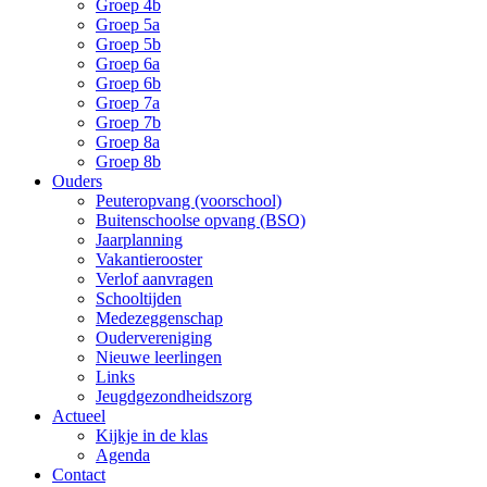
Groep 4b
Groep 5a
Groep 5b
Groep 6a
Groep 6b
Groep 7a
Groep 7b
Groep 8a
Groep 8b
Ouders
Peuteropvang (voorschool)
Buitenschoolse opvang (BSO)
Jaarplanning
Vakantierooster
Verlof aanvragen
Schooltijden
Medezeggenschap
Oudervereniging
Nieuwe leerlingen
Links
Jeugdgezondheidszorg
Actueel
Kijkje in de klas
Agenda
Contact