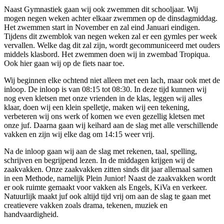
Naast Gymnastiek gaan wij ook zwemmen dit schooljaar. Wij
mogen negen weken achter elkaar zwemmen op de dinsdagmiddag.
Het zwemmen start in November en zal eind Januari eindigen.
Tijdens dit zwemblok van negen weken zal er een gymles per week
vervallen. Welke dag dit zal zijn, wordt gecommuniceerd met ouders
middels klasbord. Het zwemmen doen wij in zwembad Tropiqua.
Ook hier gaan wij op de fiets naar toe.
Wij beginnen elke ochtend niet alleen met een lach, maar ook met de
inloop. De inloop is van 08:15 tot 08:30. In deze tijd kunnen wij
nog even kletsen met onze vrienden in de klas, leggen wij alles
klaar, doen wij een klein spelletje, maken wij een tekening,
verbeteren wij ons werk of komen we even gezellig kletsen met
onze juf. Daarna gaan wij keihard aan de slag met alle verschillende
vakken en zijn wij elke dag om 14:15 weer vrij.
Na de inloop gaan wij aan de slag met rekenen, taal, spelling,
schrijven en begrijpend lezen. In de middagen krijgen wij de
zaakvakken. Onze zaakvakken zitten sinds dit jaar allemaal samen
in een Methode, namelijk Plein Junior! Naast de zaakvakken wordt
er ook ruimte gemaakt voor vakken als Engels, KiVa en verkeer.
Natuurlijk maakt juf ook altijd tijd vrij om aan de slag te gaan met
creatievere vakken zoals drama, tekenen, muziek en
handvaardigheid.