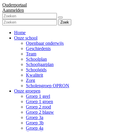
Ouderportaal
Aanmelden
Zoek
Home
Onze school
Openbaar onderwijs
Geschiedenis
Team
Schoolplan
Schooljaarplan
Schoolgids
Kwaliteit
Zorg
Scholengroep OPRON
Onze groepen
Groep 1 geel
Groep 1 groen
Groep 2 rood
Groep 2 blauw
Groep 3a
Groep 3b
Groep 4a