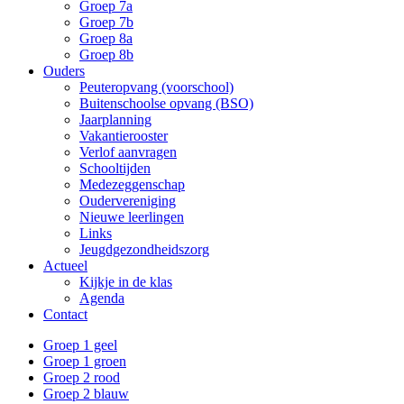
Groep 7a
Groep 7b
Groep 8a
Groep 8b
Ouders
Peuteropvang (voorschool)
Buitenschoolse opvang (BSO)
Jaarplanning
Vakantierooster
Verlof aanvragen
Schooltijden
Medezeggenschap
Oudervereniging
Nieuwe leerlingen
Links
Jeugdgezondheidszorg
Actueel
Kijkje in de klas
Agenda
Contact
Groep 1 geel
Groep 1 groen
Groep 2 rood
Groep 2 blauw