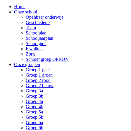
Home
Onze school
Openbaar onderwijs
Geschiedenis
Team
Schoolplan
Schooljaarplan
Schoolgids
Kwaliteit
Zorg
Scholengroep OPRON
Onze groepen
Groep 1 geel
Groep 1 groen
Groep 2 rood
Groep 2 blauw
Groep 3a
Groep 3b
Groep 4a
Groep 4b
Groep 5a
Groep 5b
Groep 6a
Groep 6b