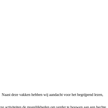
of. Naast deze vakken hebben wij aandacht voor het begrijpend lezen,
t deze activiteiten de mogelijkheden om verder te bouwen aan een hechte