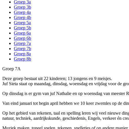
Groep 3a
Groep 3b
Groep 4a
Groep 4b
Groep 5a
Groep 5b
Groep 6a
Groep 6b
Groep 7a
Groep 7b
Groep 8a
Groep 8b
Groep 7A
Deze groep bestaat uit 22 kinderen; 13 jongens en 9 meisjes.
Juf Sieta staat op maandag, dinsdag, woensdag en vrijdag voor de gr
Op dinsdag is er gym van juf Nathalie en op woensdag van meester Rut
Van eind januari tot begin april hebben we 10 keer zwemles op de din
Op het gebied van rekenen, taal en spelling leren wij veel nieuwe din
natuur, techniek, aardrijkskunde, geschiedenis, Engels, verkeer én c
Muziek maken, toneel spelen, tekenen, spelletjes of op andere manier c