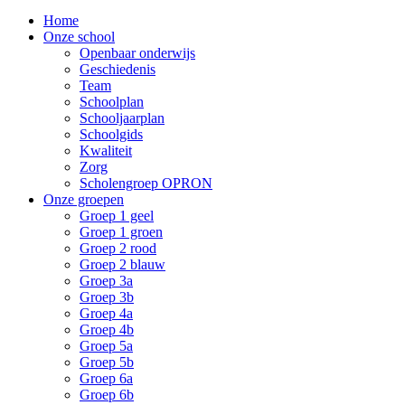
Home
Onze school
Openbaar onderwijs
Geschiedenis
Team
Schoolplan
Schooljaarplan
Schoolgids
Kwaliteit
Zorg
Scholengroep OPRON
Onze groepen
Groep 1 geel
Groep 1 groen
Groep 2 rood
Groep 2 blauw
Groep 3a
Groep 3b
Groep 4a
Groep 4b
Groep 5a
Groep 5b
Groep 6a
Groep 6b