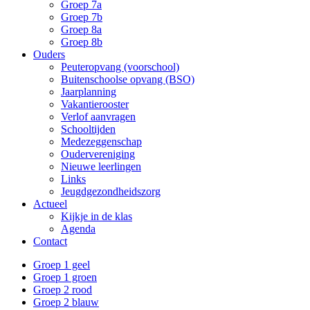
Groep 7a
Groep 7b
Groep 8a
Groep 8b
Ouders
Peuteropvang (voorschool)
Buitenschoolse opvang (BSO)
Jaarplanning
Vakantierooster
Verlof aanvragen
Schooltijden
Medezeggenschap
Oudervereniging
Nieuwe leerlingen
Links
Jeugdgezondheidszorg
Actueel
Kijkje in de klas
Agenda
Contact
Groep 1 geel
Groep 1 groen
Groep 2 rood
Groep 2 blauw