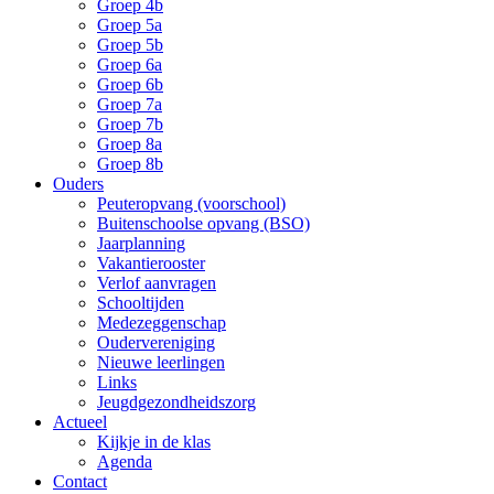
Groep 4b
Groep 5a
Groep 5b
Groep 6a
Groep 6b
Groep 7a
Groep 7b
Groep 8a
Groep 8b
Ouders
Peuteropvang (voorschool)
Buitenschoolse opvang (BSO)
Jaarplanning
Vakantierooster
Verlof aanvragen
Schooltijden
Medezeggenschap
Oudervereniging
Nieuwe leerlingen
Links
Jeugdgezondheidszorg
Actueel
Kijkje in de klas
Agenda
Contact