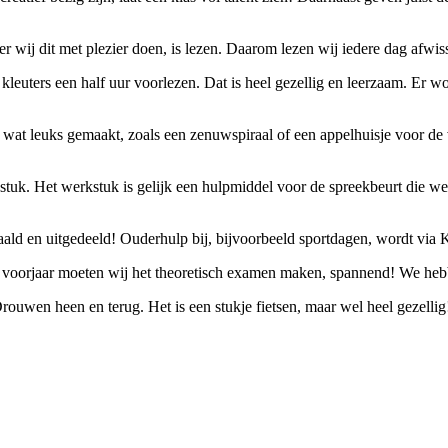
 wij dit met plezier doen, is lezen. Daarom lezen wij iedere dag afwis
leuters een half uur voorlezen. Dat is heel gezellig en leerzaam. Er w
r wat leuks gemaakt, zoals een zenuwspiraal of een appelhuisje voor de
tuk. Het werkstuk is gelijk een hulpmiddel voor de spreekbeurt die w
ehaald en uitgedeeld! Ouderhulp bij, bijvoorbeeld sportdagen, wordt vi
et voorjaar moeten wij het theoretisch examen maken, spannend! We he
rouwen heen en terug. Het is een stukje fietsen, maar wel heel gezelli