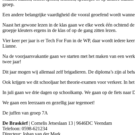
groep.
Een andere belangrijke vaardigheid die vooral geoefend wordt wanneer
Naast het gewone lezen in de klas gaan we elke week één ochtend de k
groepje kleuters ergens in de klas of op de gang zitten lezen.
Vier keer per jaar is er Tech For Fun in de WP, daar wordt iedere kee
Lianne.
Na de voorjaarsvakantie gaan we starten met het maken van een werks
twee jaar!
Dit jaar mogen wij allemaal zelf brigadieren. De diploma’s zijn al b
Ook krijgen we dit schooljaar het theorie-examen voor verkeer. In h
In juli gaan we drie dagen op schoolkamp. We gaan op de fiets naar D
We gaan een leerzaam en gezellig jaar tegemoet!
De juffen van groep 7A
De Braskörf
| Cornelis Jetseslaan 13 | 9646DC Veendam
Telefoon: 0598-621234
Directeur: Johan van der Mark