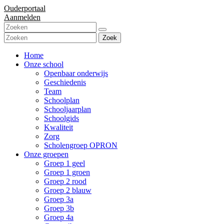
Ouderportaal
Aanmelden
Zoek
Home
Onze school
Openbaar onderwijs
Geschiedenis
Team
Schoolplan
Schooljaarplan
Schoolgids
Kwaliteit
Zorg
Scholengroep OPRON
Onze groepen
Groep 1 geel
Groep 1 groen
Groep 2 rood
Groep 2 blauw
Groep 3a
Groep 3b
Groep 4a