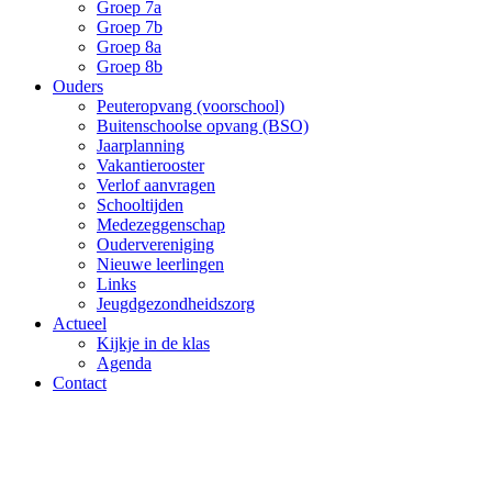
Groep 7a
Groep 7b
Groep 8a
Groep 8b
Ouders
Peuteropvang (voorschool)
Buitenschoolse opvang (BSO)
Jaarplanning
Vakantierooster
Verlof aanvragen
Schooltijden
Medezeggenschap
Oudervereniging
Nieuwe leerlingen
Links
Jeugdgezondheidszorg
Actueel
Kijkje in de klas
Agenda
Contact