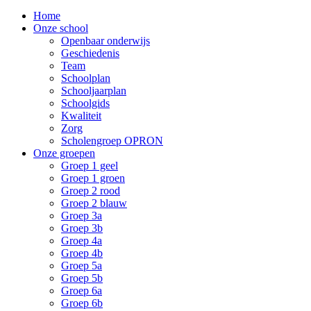
Home
Onze school
Openbaar onderwijs
Geschiedenis
Team
Schoolplan
Schooljaarplan
Schoolgids
Kwaliteit
Zorg
Scholengroep OPRON
Onze groepen
Groep 1 geel
Groep 1 groen
Groep 2 rood
Groep 2 blauw
Groep 3a
Groep 3b
Groep 4a
Groep 4b
Groep 5a
Groep 5b
Groep 6a
Groep 6b