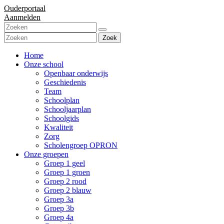
Ouderportaal
Aanmelden
Zoek
Home
Onze school
Openbaar onderwijs
Geschiedenis
Team
Schoolplan
Schooljaarplan
Schoolgids
Kwaliteit
Zorg
Scholengroep OPRON
Onze groepen
Groep 1 geel
Groep 1 groen
Groep 2 rood
Groep 2 blauw
Groep 3a
Groep 3b
Groep 4a