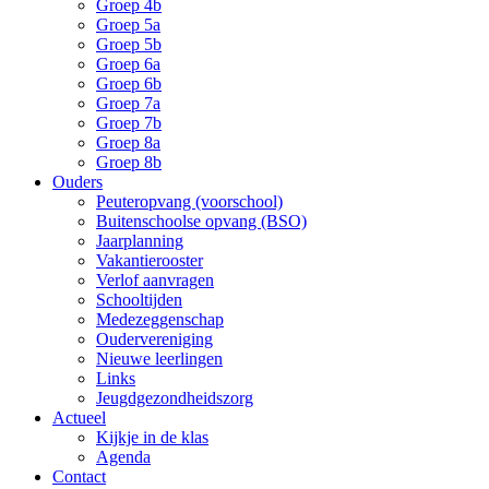
Groep 4b
Groep 5a
Groep 5b
Groep 6a
Groep 6b
Groep 7a
Groep 7b
Groep 8a
Groep 8b
Ouders
Peuteropvang (voorschool)
Buitenschoolse opvang (BSO)
Jaarplanning
Vakantierooster
Verlof aanvragen
Schooltijden
Medezeggenschap
Oudervereniging
Nieuwe leerlingen
Links
Jeugdgezondheidszorg
Actueel
Kijkje in de klas
Agenda
Contact