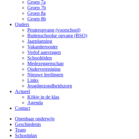
Groep 7a
Groep 7b
Groep 8a
Groep 8b
Ouders
Peuteropvang (voorschool)
Buitenschoolse opvang (BSO)
Jaarplanning
Vakantierooster
Verlof aanvragen
Schooltijden
Medezeggenschap
Oudervereniging
Nieuwe leerlingen
Links
Jeugdgezondheidszorg
Actueel
Kijkje in de klas
Agenda
Contact
Openbaar onderwijs
Geschiedenis
Team
Schoolplan