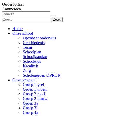
Ouderportaal
Aanmelden
Zoek
Home
Onze school
Openbaar onderwijs
Geschiedenis
Team
Schoolplan
Schooljaarplan
Schoolgids
Kwaliteit
Zorg
Scholengroep OPRON
Onze groepen
Groep 1 geel
Groep 1 groen
Groep 2 rood
Groep 2 blauw
Groep 3a
Groep 3b
Groep 4a