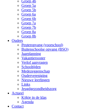
Groep 4b
Groep 5a
Groep 5b
Groep 6a
Groep 6b
Groep 7a
Groep 7b
Groep 8a
Groep 8b
Ouders
Peuteropvang (voorschool)
Buitenschoolse opvang (BSO)
Jaarplanning
Vakantierooster
Verlof aanvragen
Schooltijden
Medezeggenschap
Oudervereniging
Nieuwe leerlingen
Links
Jeugdgezondheidszorg
Actueel
Kijkje in de klas
Agenda
Contact