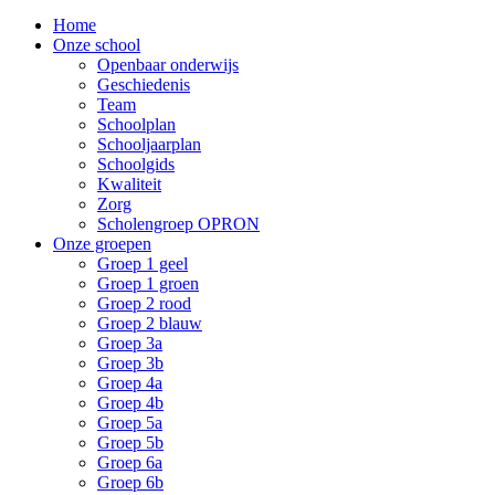
Home
Onze school
Openbaar onderwijs
Geschiedenis
Team
Schoolplan
Schooljaarplan
Schoolgids
Kwaliteit
Zorg
Scholengroep OPRON
Onze groepen
Groep 1 geel
Groep 1 groen
Groep 2 rood
Groep 2 blauw
Groep 3a
Groep 3b
Groep 4a
Groep 4b
Groep 5a
Groep 5b
Groep 6a
Groep 6b