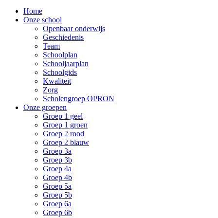
Home
Onze school
Openbaar onderwijs
Geschiedenis
Team
Schoolplan
Schooljaarplan
Schoolgids
Kwaliteit
Zorg
Scholengroep OPRON
Onze groepen
Groep 1 geel
Groep 1 groen
Groep 2 rood
Groep 2 blauw
Groep 3a
Groep 3b
Groep 4a
Groep 4b
Groep 5a
Groep 5b
Groep 6a
Groep 6b