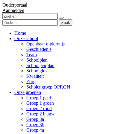
Ouderportaal
Aanmelden
Zoek
Home
Onze school
Openbaar onderwijs
Geschiedenis
Team
Schoolplan
Schooljaarplan
Schoolgids
Kwaliteit
Zorg
Scholengroep OPRON
Onze groepen
Groep 1 geel
Groep 1 groen
Groep 2 rood
Groep 2 blauw
Groep 3a
Groep 3b
Groep 4a