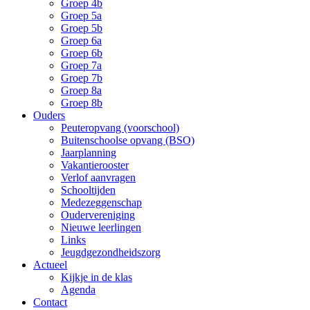
Groep 4b
Groep 5a
Groep 5b
Groep 6a
Groep 6b
Groep 7a
Groep 7b
Groep 8a
Groep 8b
Ouders
Peuteropvang (voorschool)
Buitenschoolse opvang (BSO)
Jaarplanning
Vakantierooster
Verlof aanvragen
Schooltijden
Medezeggenschap
Oudervereniging
Nieuwe leerlingen
Links
Jeugdgezondheidszorg
Actueel
Kijkje in de klas
Agenda
Contact