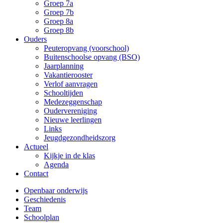
Groep 7a
Groep 7b
Groep 8a
Groep 8b
Ouders
Peuteropvang (voorschool)
Buitenschoolse opvang (BSO)
Jaarplanning
Vakantierooster
Verlof aanvragen
Schooltijden
Medezeggenschap
Oudervereniging
Nieuwe leerlingen
Links
Jeugdgezondheidszorg
Actueel
Kijkje in de klas
Agenda
Contact
Openbaar onderwijs
Geschiedenis
Team
Schoolplan