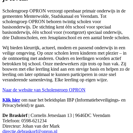
Scholengroep OPRON verzorgt openbaar primair onderwijs in de
gemeenten Menterwolde, Stadskanaal en Veendam. Tot
scholengroep OPRON behoren twintig scholen voor
basisonderwijs. De stichting kent één school voor speciaal
basisonderwijs, één school voor (voortgezet) speciaal onderwijs,
drie Daltonscholen, een Jenaplanschool en een aantal brede scholen.
Wij bieden kleurrijk, actueel, modern en passend onderwijs in een
veilige omgeving. Op onze scholen leren kinderen met plezier – in
de ontmoeting met anderen. Ouders en leerlingen worden actief
betrokken bij school. Onze medewerkers zijn trots op hun vak. Zij
bouwen met elke leerling kind aan een stevige basis en helpen zo de
leerling om later optimaal te kunnen participeren in onze snel
veranderende samenleving. Elke leerling op eigen wijze.
Naar de website van Scholengroep OPRON
Klik hier
om naar het beleidsplan IBP (Informatiebeveiligings- en
Privacybeleid) te gaan.
De Braskörf
| Cornelis Jetseslaan 13 | 9646DC Veendam
Telefoon: 0598-621234
Directeur: Johan van der Mark
directie.debraskorf@opron.nl