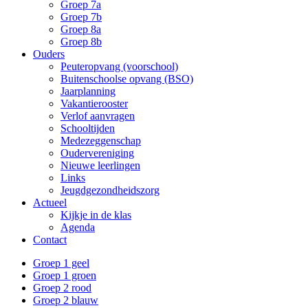
Groep 7a
Groep 7b
Groep 8a
Groep 8b
Ouders
Peuteropvang (voorschool)
Buitenschoolse opvang (BSO)
Jaarplanning
Vakantierooster
Verlof aanvragen
Schooltijden
Medezeggenschap
Oudervereniging
Nieuwe leerlingen
Links
Jeugdgezondheidszorg
Actueel
Kijkje in de klas
Agenda
Contact
Groep 1 geel
Groep 1 groen
Groep 2 rood
Groep 2 blauw