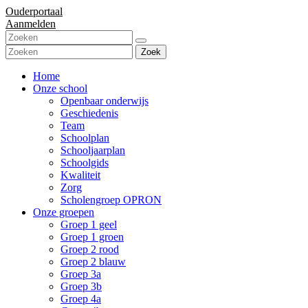
Ouderportaal
Aanmelden
Zoek
Home
Onze school
Openbaar onderwijs
Geschiedenis
Team
Schoolplan
Schooljaarplan
Schoolgids
Kwaliteit
Zorg
Scholengroep OPRON
Onze groepen
Groep 1 geel
Groep 1 groen
Groep 2 rood
Groep 2 blauw
Groep 3a
Groep 3b
Groep 4a