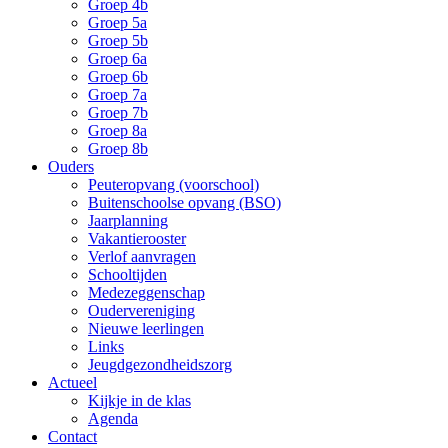
Groep 4b
Groep 5a
Groep 5b
Groep 6a
Groep 6b
Groep 7a
Groep 7b
Groep 8a
Groep 8b
Ouders
Peuteropvang (voorschool)
Buitenschoolse opvang (BSO)
Jaarplanning
Vakantierooster
Verlof aanvragen
Schooltijden
Medezeggenschap
Oudervereniging
Nieuwe leerlingen
Links
Jeugdgezondheidszorg
Actueel
Kijkje in de klas
Agenda
Contact