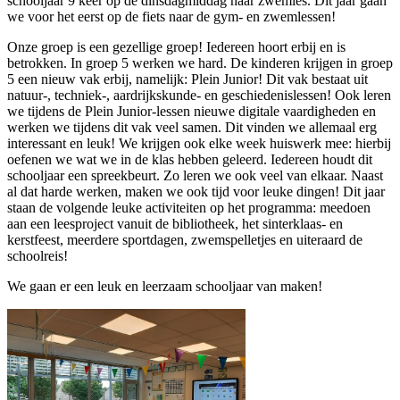
schooljaar 9 keer op de dinsdagmiddag naar zwemles. Dit jaar gaan
we voor het eerst op de fiets naar de gym- en zwemlessen!
Onze groep is een gezellige groep! Iedereen hoort erbij en is
betrokken. In groep 5 werken we hard. De kinderen krijgen in groep
5 een nieuw vak erbij, namelijk: Plein Junior! Dit vak bestaat uit
natuur-, techniek-, aardrijkskunde- en geschiedenislessen! Ook leren
we tijdens de Plein Junior-lessen nieuwe digitale vaardigheden en
werken we tijdens dit vak veel samen. Dit vinden we allemaal erg
interessant en leuk! We krijgen ook elke week huiswerk mee: hierbij
oefenen we wat we in de klas hebben geleerd. Iedereen houdt dit
schooljaar een spreekbeurt. Zo leren we ook veel van elkaar. Naast
al dat harde werken, maken we ook tijd voor leuke dingen! Dit jaar
staan de volgende leuke activiteiten op het programma: meedoen
aan een leesproject vanuit de bibliotheek, het sinterklaas- en
kerstfeest, meerdere sportdagen, zwemspelletjes en uiteraard de
schoolreis!
We gaan er een leuk en leerzaam schooljaar van maken!