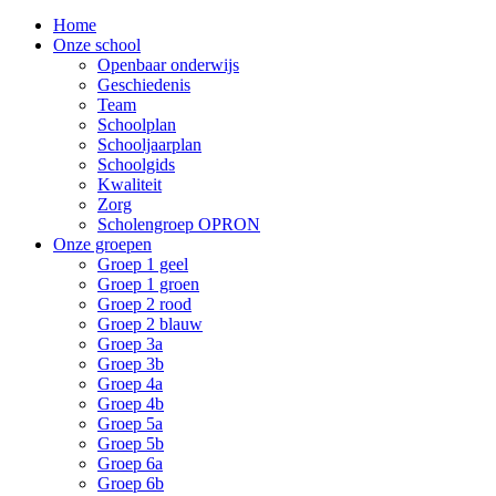
Home
Onze school
Openbaar onderwijs
Geschiedenis
Team
Schoolplan
Schooljaarplan
Schoolgids
Kwaliteit
Zorg
Scholengroep OPRON
Onze groepen
Groep 1 geel
Groep 1 groen
Groep 2 rood
Groep 2 blauw
Groep 3a
Groep 3b
Groep 4a
Groep 4b
Groep 5a
Groep 5b
Groep 6a
Groep 6b